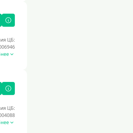
ия ЦБ:
006946
бнее
ия ЦБ:
004088
бнее