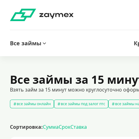
Все займы
К
Все займы за 15 мину
Взять займ за 15 минут можно круглосуточно оформ
все займы онлайн
все займы под залог птс
все займы на
срочные займы
быстрые займы
все займы до зарплаты
выбрать экспресс займ в рф
долгосрочные займы
попул
Сортировка:
Сумма
Срок
Ставка
рефинансирование займов
калькулятор займов