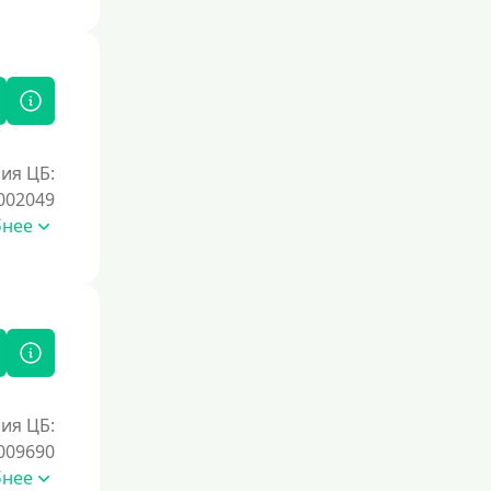
ия ЦБ:
002049
бнее
ия ЦБ:
009690
бнее