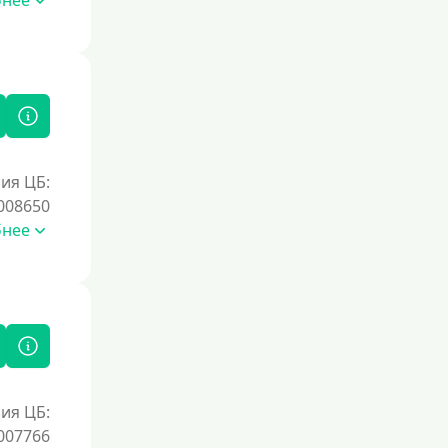
бнее
ия ЦБ:
008650
бнее
ия ЦБ:
007766