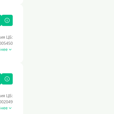
ия ЦБ:
005450
бнее
ия ЦБ:
002049
бнее