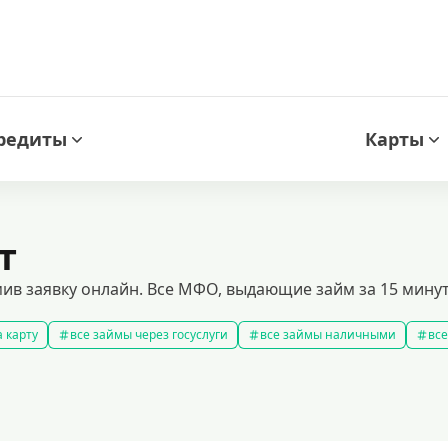
редиты
Карты
т
ив заявку онлайн. Все МФО, выдающие займ за 15 минут 
 карту
все займы через госуслуги
все займы наличными
все
новые займы
смс займ
все займы
все займы ночью
ярные займы
лучшие займы
подобрать займ
рейтинг займо