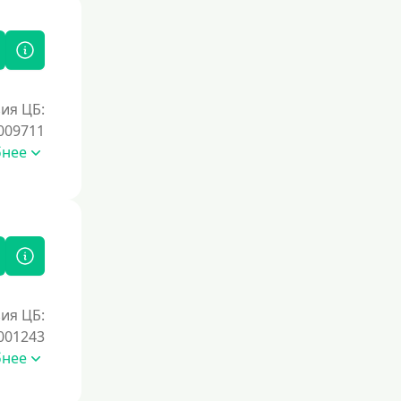
ия ЦБ:
009711
бнее
ия ЦБ:
001243
бнее