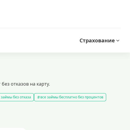
Страхование
без отказов на карту.
 займы без отказа
все займы бесплатно без процентов
все займы без комиссии
все займы на карту за 15 минут
в
правила предоставления займов