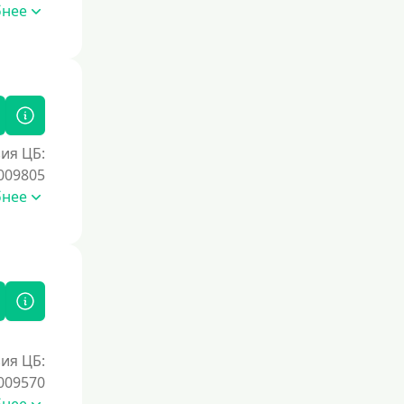
бнее
ия ЦБ:
009805
бнее
ия ЦБ:
009570