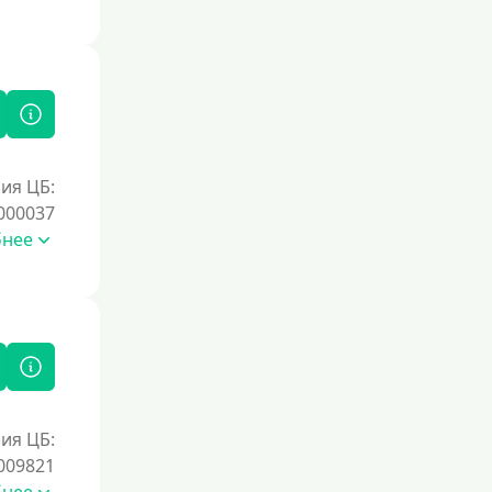
ия ЦБ:
000037
бнее
ия ЦБ:
009821