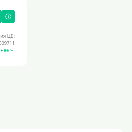
ия ЦБ:
009711
бнее