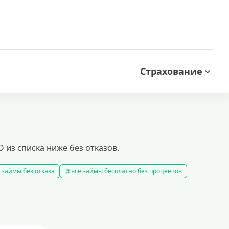
Страхование
из списка ниже без отказов.
 займы без отказа
все займы бесплатно без процентов
все займы без комиссии
все займы на карту за 15 минут
в
правила предоставления займов