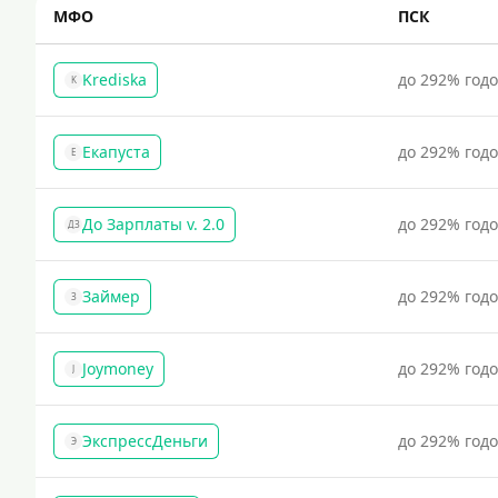
МФО
ПСК
Krediska
до 292% год
K
Екапуста
до 292% год
Е
До Зарплаты v. 2.0
до 292% год
ДЗ
Займер
до 292% год
З
Joymoney
до 292% год
J
ЭкспрессДеньги
до 292% год
Э