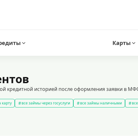
редиты
Карты
ентов
ой кредитной историей после оформления заявки в МФО 
 карту
все займы через госуслуги
все займы наличными
все
новые займы
смс займ
все займы
все займы ночью
ярные займы
лучшие займы
подобрать займ
рейтинг займо