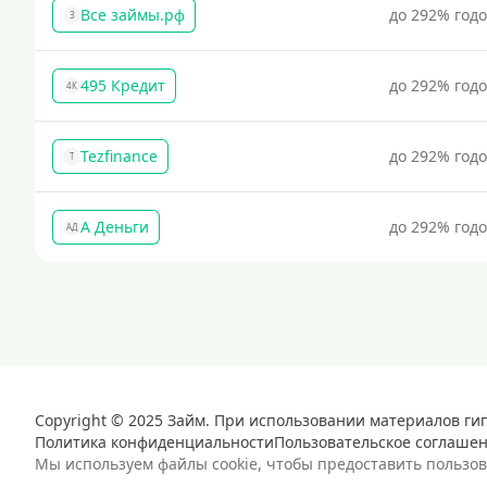
Все займы.рф
до 292% год
З
495 Кредит
до 292% год
4К
Tezfinance
до 292% год
T
А Деньги
до 292% год
АД
Copyright © 2025 Займ. При использовании материалов ги
Политика конфиденциальности
Пользовательское соглаше
Мы используем файлы cookie, чтобы предоставить пользо