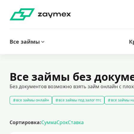
Все займы
К
Все займы без докум
Без документов возможно взять займ онлайн с плох
все займы онлайн
все займы под залог птс
все займы на
срочные займы
быстрые займы
все займы до зарплаты
выбрать экспресс займ в рф
долгосрочные займы
попул
Сортировка:
Сумма
Срок
Ставка
рефинансирование займов
калькулятор займов