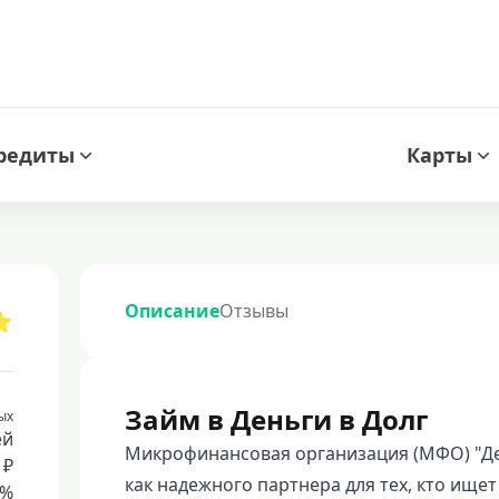
редиты
Карты
Описание
Отзывы
Займ в Деньги в Долг
ых
ей
Микрофинансовая организация (МФО) "Ден
 ₽
как надежного партнера для тех, кто ищ
8%