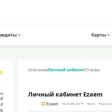
редиты
Карты
Описание
Личный кабинет
Отзывы
Личный кабинет Ezaem
ых
ей
 ₽
8%