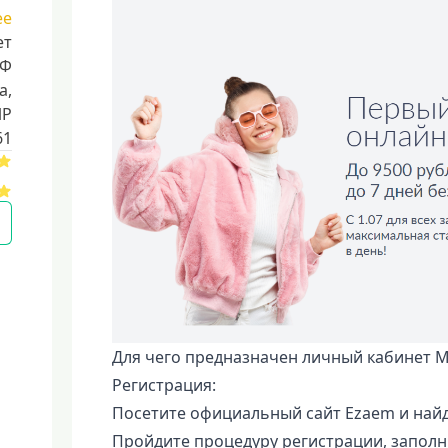
ее
ет
РФ
a,
ИР
61
Для чего предназначен личный кабинет 
Регистрация:
Посетите официальный сайт Ezaem и найд
Пройдите процедуру регистрации, запол